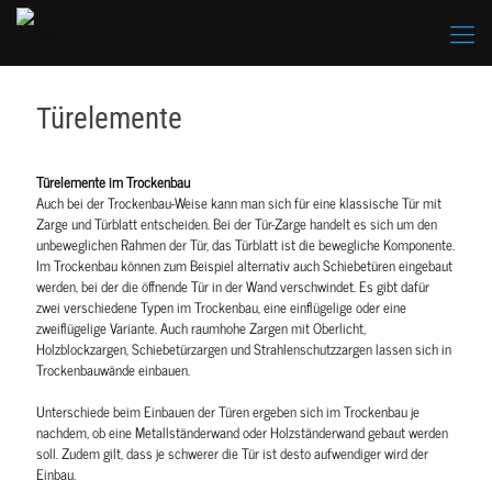
Türelemente
Türelemente im Trockenbau
Auch bei der Trockenbau-Weise kann man sich für eine klassische Tür mit
Zarge und Türblatt entscheiden. Bei der Tür-Zarge handelt es sich um den
unbeweglichen Rahmen der Tür, das Türblatt ist die bewegliche Komponente.
Im Trockenbau können zum Beispiel alternativ auch Schiebetüren eingebaut
werden, bei der die öffnende Tür in der Wand verschwindet. Es gibt dafür
zwei verschiedene Typen im Trockenbau, eine einflügelige oder eine
zweiflügelige Variante. Auch raumhohe Zargen mit Oberlicht,
Holzblockzargen, Schiebetürzargen und Strahlenschutzzargen lassen sich in
Trockenbauwände einbauen.
Unterschiede beim Einbauen der Türen ergeben sich im Trockenbau je
nachdem, ob eine Metallständerwand oder Holzständerwand gebaut werden
soll. Zudem gilt, dass je schwerer die Tür ist desto aufwendiger wird der
Einbau.