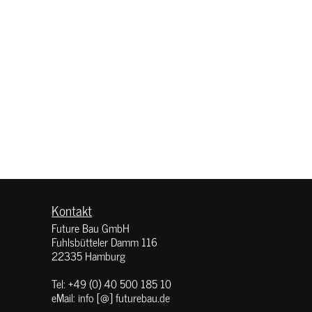
Kontakt
Future Bau GmbH
Fuhlsbütteler Damm 116
22335 Hamburg
Tel: +49 (0) 40 500 185 10
eMail: info [@] futurebau.de